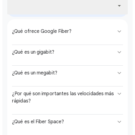
arrow_drop_down
keyboard_arrow_down
¿Qué ofrece Google Fiber?
keyboard_arrow_down
¿Qué es un gigabit?
keyboard_arrow_down
¿Qué es un megabit?
keyboard_arrow_down
¿Por qué son importantes las velocidades más
rápidas?
keyboard_arrow_down
¿Qué es el Fiber Space?