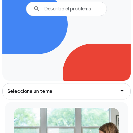
search
arrow_drop_down
Selecciona un tema