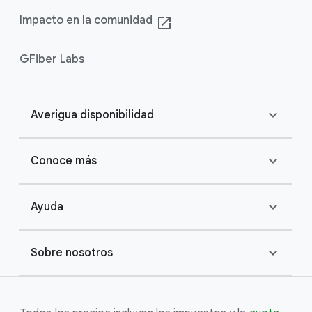
Impacto en la comunidad
launch
GFiber Labs
expand_more
Averigua disponibilidad
expand_more
Conoce más
expand_more
Ayuda
expand_more
Sobre nosotros