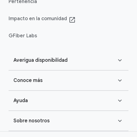
Pertenencia
Impacto en la comunidad
launch
GFiber Labs
expand_more
Averigua disponibilidad
expand_more
Conoce más
expand_more
Ayuda
expand_more
Sobre nosotros