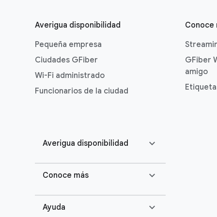
Averigua disponibilidad
Conoce
Pequeña empresa
Streami
Ciudades GFiber
GFiber 
amigo
Wi-Fi administrado
Etiqueta
Funcionarios de la ciudad
expand_more
Averigua disponibilidad
expand_more
Conoce más
expand_more
Ayuda