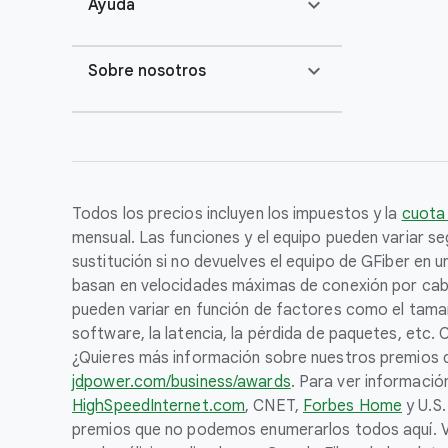
expand_more
Ayuda
expand_more
Sobre nosotros
Todos los precios incluyen los impuestos y la
cuota
mensual. Las funciones y el equipo pueden variar seg
sustitución si no devuelves el equipo de GFiber en 
basan en velocidades máximas de conexión por cable.
pueden variar en función de factores como el tamaño
software, la latencia, la pérdida de paquetes, etc.
¿Quieres más información sobre nuestros premios di
jdpower.com/business/awards
. Para ver informaci
HighSpeedInternet.com
, CNET,
Forbes Home
y U.S.
premios que no podemos enumerarlos todos aquí. Vi