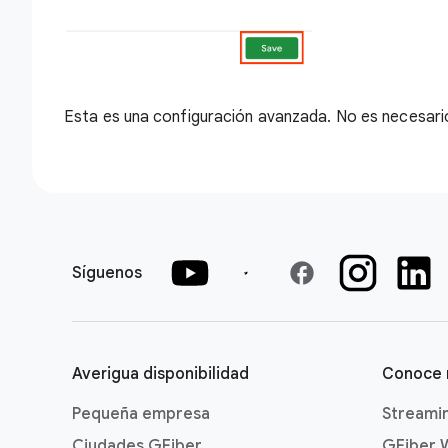
Esta es una configuración avanzada. No es necesario
facebook
Síguenos
Averigua disponibilidad
Conoce
Pequeña empresa
Streami
Ciudades GFiber
GFiber 