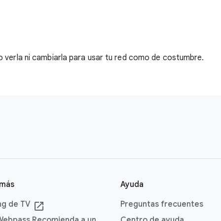
 verla ni cambiarla para usar tu red como de costumbre.
 más
Ayuda
ng de TV
Preguntas frecuentes
launch
Webpass Recomienda a un
Centro de ayuda