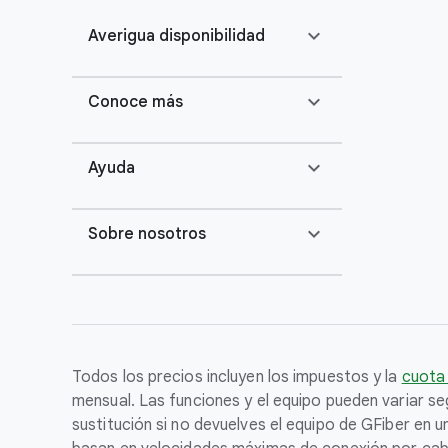
expand_more
Averigua disponibilidad
expand_more
Conoce más
expand_more
Ayuda
expand_more
Sobre nosotros
Todos los precios incluyen los impuestos y la
cuota
mensual. Las funciones y el equipo pueden variar seg
sustitución si no devuelves el equipo de GFiber en 