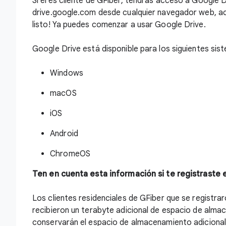
Si eres cliente de GFiber, tendrás acceso a Google D
drive.google.com
desde cualquier navegador web, ac
listo! Ya puedes comenzar a usar Google Drive.
Google Drive está disponible para los siguientes sis
Windows
macOS
iOS
Android
ChromeOS
Ten en cuenta esta información si te registraste 
Los clientes residenciales de GFiber que se registra
recibieron un terabyte adicional de espacio de alma
conservarán el espacio de almacenamiento adicional,