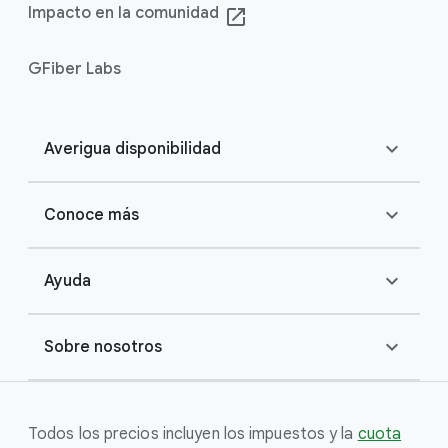
Impacto en la comunidad
launch
GFiber Labs
expand_more
Averigua disponibilidad
expand_more
Conoce más
expand_more
Ayuda
expand_more
Sobre nosotros
Todos los precios incluyen los impuestos y la
cuota