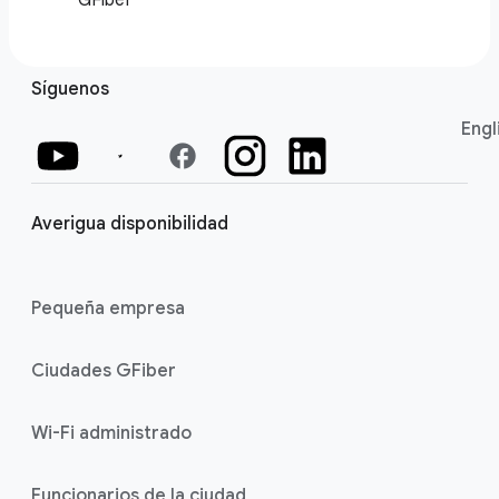
GFiber
Síguenos
Engl
facebook
Averigua disponibilidad
Pequeña empresa
Ciudades GFiber
Wi-Fi administrado
Funcionarios de la ciudad