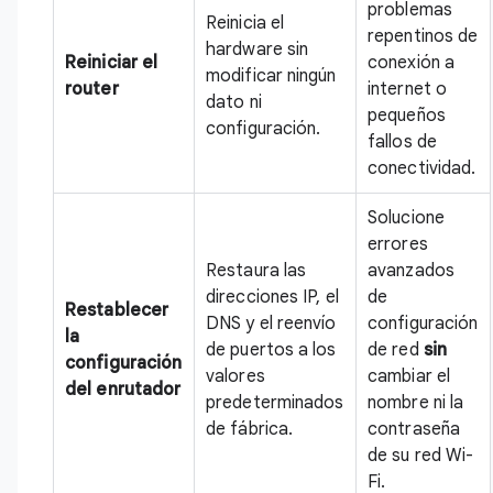
problemas
Reinicia el
repentinos de
hardware sin
Reiniciar el
conexión a
modificar ningún
router
internet o
dato ni
pequeños
configuración.
fallos de
conectividad.
Solucione
errores
Restaura las
avanzados
direcciones IP, el
de
Restablecer
DNS y el reenvío
configuración
la
de puertos a los
de red
sin
configuración
valores
cambiar el
del enrutador
predeterminados
nombre ni la
de fábrica.
contraseña
de su red Wi-
Fi.